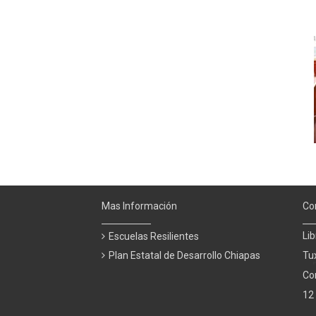
Mas Información
Co
Li
Escuelas Resilientes
Plan Estatal de Desarrollo Chiapas
Tux
Co
12